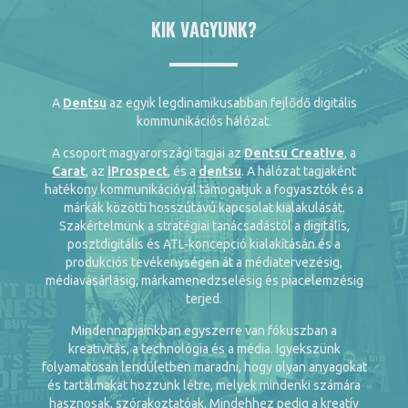
KIK VAGYUNK?
A
Dentsu
az egyik legdinamikusabban fejlődő digitális
kommunikációs hálózat.
A csoport magyarországi tagjai az
Dentsu Creative
, a
Carat
, az
iProspect
, és a
dentsu
. A hálózat tagjaként
hatékony kommunikációval támogatjuk a fogyasztók és a
márkák közötti hosszútávú kapcsolat kialakulását.
Szakértelmünk a stratégiai tanácsadástól a digitális,
posztdigitális és ATL-koncepció kialakításán és a
produkciós tevékenységen át a médiatervezésig,
médiavásárlásig, márkamenedzselésig és piacelemzésig
terjed.
Mindennapjainkban egyszerre van fókuszban a
kreativitás, a technológia és a média. Igyekszünk
folyamatosan lendületben maradni, hogy olyan anyagokat
és tartalmakat hozzunk létre, melyek mindenki számára
hasznosak, szórakoztatóak. Mindehhez pedig a kreatív