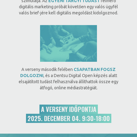
szimulálja. Az
EGYÉNI TÁRGYI TUDÁST
felmérő
digitális marketing próbát követően egy valós ügyfél
valós brief-jére kell digitális megoldást kidolgoznod.
A verseny második felében
CSAPATBAN FOGSZ
DOLGOZNI
, és a Dentsu Digital Open képzés alatt
elsajátított tudást felhasználva állíthattok össze egy
átfogó, online médiastratégiát.
A VERSENY IDŐPONTJA
2025. DECEMBER 04. 9:30-18:00