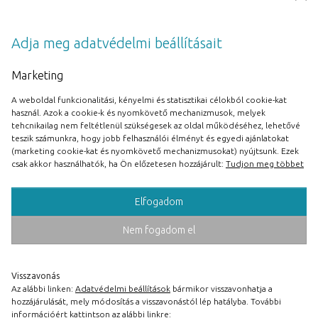
Stratégia - Mit jelent pontosan a digitális stratégia?
Hogyan áll össze? Hogyan lesz a specializált digitális
Adja meg adatvédelmi beállításait
tudásból és a kreatív alapanyagból egy egységes
médiaterv és sikeres kampány?
Marketing
A weboldal funkcionalitási, kényelmi és statisztikai célokból cookie-kat
használ. Azok a cookie-k és nyomkövető mechanizmusok, melyek
2025.12.04.
tehcnikailag nem feltétlenül szükségesek az oldal működéséhez, lehetővé
teszik számunkra, hogy jobb felhasználói élményt és egyedi ajánlatokat
A VERSENY
(marketing cookie-kat és nyomkövető mechanizmusokat) nyújtsunk. Ezek
csak akkor használhatók, ha Ön előzetesen hozzájárult:
Tudjon meg többet
A verseny során az egyéni és a csapatban nyújtott
teljesítményt is értékeljük. Egy rövid bemelegítés után
egy gyors teszttel, majd néhány esszékérdéssel kell
Elfogadom
majd megbirkóznod. Utána pedig indulhat a csapatmunka,
amely során valódi briefekre kell majd adekvát választ
Nem fogadom el
adnotok. Aggodalomra semmi ok, a verseny során sem
szégyen tanulni, sőt! Az elméletben megszerzett tudás
egy része csak itt „élesben” fog majd beépülni, és
Visszavonás
összeállni a fejedben.A verseny során az egyéni és a
Az alábbi linken:
Adatvédelmi beállítások
bármikor visszavonhatja a
csapatban nyújtott teljesítményt is értékeljük. Egy rövid
hozzájárulását, mely módosítás a visszavonástól lép hatályba. További
információért kattintson az alábbi linkre:
bemelegítés után egy gyors teszttel, majd néhány