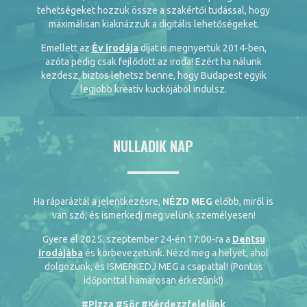
tehetségeket hozzuk össze a szakértői tudással, hogy
maximálisan kiaknázzuk a digitális lehetőségeket.
Emellett az
Év irodája
díjat is megnyertük 2014-ben,
azóta pedig csak fejlődött az iroda! Ezért ha nálunk
kezdesz, biztos lehetsz benne, hogy Budapest egyik
legjobb kreatív kuckójából indulsz.
NULLADIK NAP
Ha ráparáztál a jelentkezésre,
NÉZD MEG
előbb, miről is
van szó, és ismerkedj meg velünk személyesen!
Gyere el 2025. szeptember 24-én 17:00-ra a
Dentsu
irodájába
és körbevezetünk. Nézd meg a helyet, ahol
dolgozunk, és ISMERKEDJ MEG a csapattal! (Pontos
időponttal hamarosan érkezünk!)
#Pizza #Sör #Kérdezzfelelünk