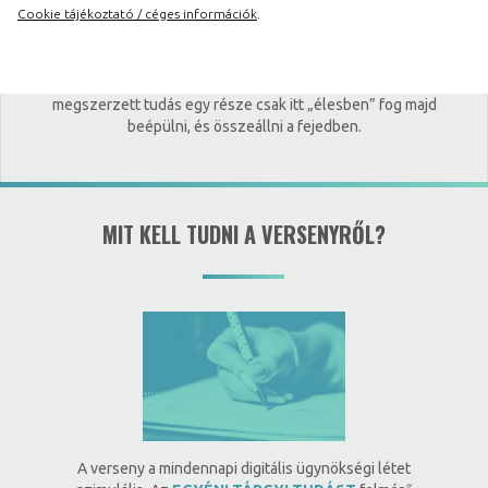
Cookie tájékoztató / céges információk
.
esszékérdéssel kell majd megbirkóznod. Utána pedig
indulhat a csapatmunka, amely során valódi briefekre kell
majd adekvát választ adnotok. Aggodalomra semmi ok, a
verseny során sem szégyen tanulni, sőt! Az elméletben
megszerzett tudás egy része csak itt „élesben” fog majd
beépülni, és összeállni a fejedben.
MIT KELL TUDNI A VERSENYRŐL?
A verseny a mindennapi digitális ügynökségi létet