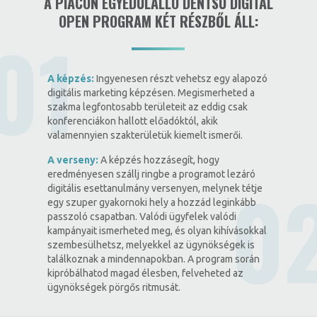
A PIACON EGYEDÜLÁLLÓ DENTSU DIGITAL
OPEN PROGRAM KÉT RÉSZBŐL ÁLL:
A képzés:
Ingyenesen részt vehetsz egy alapozó
digitális marketing képzésen. Megismerheted a
szakma legfontosabb területeit az eddig csak
konferenciákon hallott előadóktól, akik
valamennyien szakterületük kiemelt ismerői.
A verseny:
A képzés hozzásegít, hogy
eredményesen szállj ringbe a programot lezáró
digitális esettanulmány versenyen, melynek tétje
egy szuper gyakornoki hely a hozzád leginkább
passzoló csapatban. Valódi ügyfelek valódi
kampányait ismerheted meg, és olyan kihívásokkal
szembesülhetsz, melyekkel az ügynökségek is
találkoznak a mindennapokban. A program során
kipróbálhatod magad élesben, felveheted az
ügynökségek pörgős ritmusát.