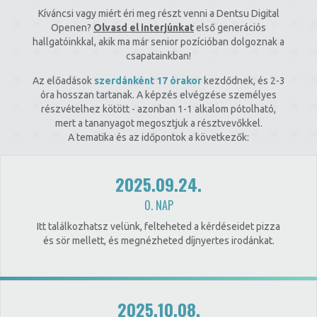
Kíváncsi vagy miért éri meg részt venni a Dentsu Digital
Openen?
Olvasd el interjúnkat
első generációs
hallgatóinkkal, akik ma már senior pozícióban dolgoznak a
csapatainkban!
Az előadások
szerdánként 17 órakor
kezdődnek, és 2-3
óra hosszan tartanak. A képzés elvégzése személyes
részvételhez kötött - azonban 1-1 alkalom pótolható,
mert a tananyagot megosztjuk a résztvevőkkel.
A tematika és az időpontok a következők:
2025.09.24.
0. NAP
Itt találkozhatsz velünk, felteheted a kérdéseidet pizza
és sör mellett, és megnézheted díjnyertes irodánkat.
2025.10.08.