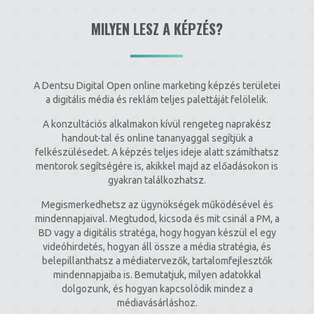
MILYEN LESZ A KÉPZÉS?
A Dentsu Digital Open online marketing képzés területei
a digitális média és reklám teljes palettáját felölelik.
A konzultációs alkalmakon kívül rengeteg naprakész
handout-tal és online tananyaggal segítjük a
felkészülésedet. A képzés teljes ideje alatt számíthatsz
mentorok segítségére is, akikkel majd az előadásokon is
gyakran találkozhatsz.
Megismerkedhetsz az ügynökségek működésével és
mindennapjaival. Megtudod, kicsoda és mit csinál a PM, a
BD vagy a digitális stratéga, hogy hogyan készül el egy
videóhirdetés, hogyan áll össze a média stratégia, és
belepillanthatsz a médiatervezők, tartalomfejlesztők
mindennapjaiba is. Bemutatjuk, milyen adatokkal
dolgozunk, és hogyan kapcsolódik mindez a
médiavásárláshoz.